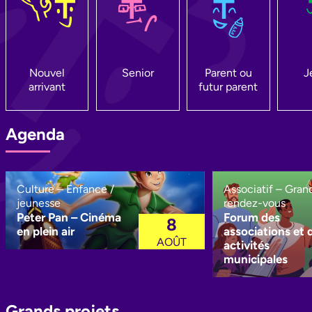
Nouvel
Senior
Parent ou
J
arrivant
futur parent
Agenda
Culture
–
Enfance /
Associatif
–
Gran
jeunesse
rendez-vous
Peter Pan – Cinéma
Forum des
8
en plein air
associations et 
AOÛT
activités
municipales
Grands projets