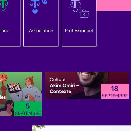
eune
Association
Professionnel
ds
Culture
Akim Omiri –
18
Contexte
SEPTEMBRE
des
5
SEPTEMBRE