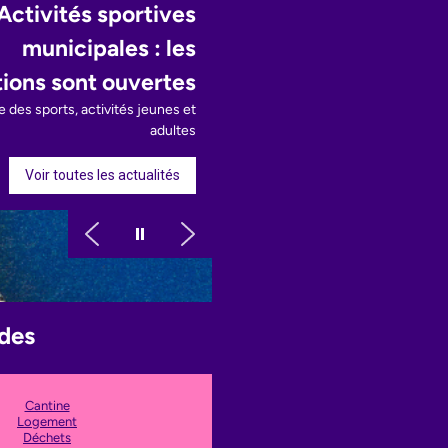
Activités sportives
municipales : les
tions sont ouvertes
 des sports, activités jeunes et
adultes
Voir toutes les actualités
des
Cantine
Logement
Déchets