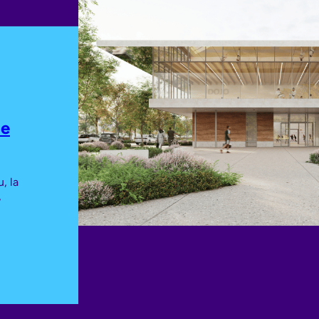
le
, la
,