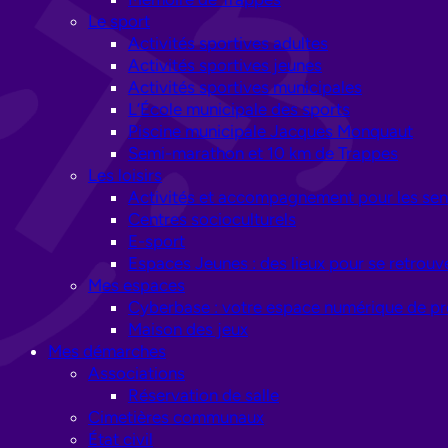
Le sport
Activités sportives adultes
Activités sportives jeunes
Activités sportives municipales
L’École municipale des sports
Piscine municipale Jacques Monquaut
Semi-marathon et 10 km de Trappes
Les loisirs
Activités et accompagnement pour les sen
Centres socioculturels
E-sport
Espaces Jeunes : des lieux pour se retrouve
Mes espaces
Cyberbase : votre espace numérique de pr
Maison des jeux
Mes démarches
Associations
Réservation de salle
Cimetières communaux
État civil