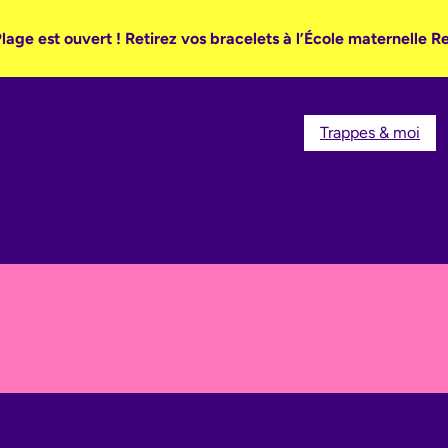
lage est ouvert ! Retirez vos bracelets à l’École maternelle R
Trappes & moi