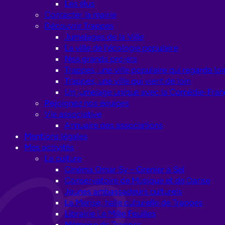
Les élus
Contacter la mairie
Découvrir Trappes
Jumelages de la Ville
La ville de l’écologie populaire
Nos grands projets
Trappes, une ville populaire qui regarde loi
Trappes, une ville qui vient de loin
Un jumelage unique avec la Comédie-Fran
Rejoignez nos équipes
Vie associative
Annuaire des associations
Mentions légales
Mes activités
La culture
Cinéma Omar Sy – Grenier à Sel
Conservatoire de Musique et de Danse
Jeunes ambassadeurs culturels
La Merise, halle culturelle de Trappes
Librairie Le Mille Feuilles
Mémoire de Trappes