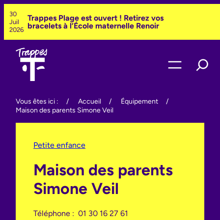
Aller
30
Trappes Plage est ouvert ! Retirez vos
au
Juil
bracelets à l’École maternelle Renoir
contenu
2026
Vous êtes ici :
/
Accueil
/
Équipement
/
Maison des parents Simone Veil
Petite enfance
Maison des parents
Simone Veil
Téléphone :
01 30 16 27 61