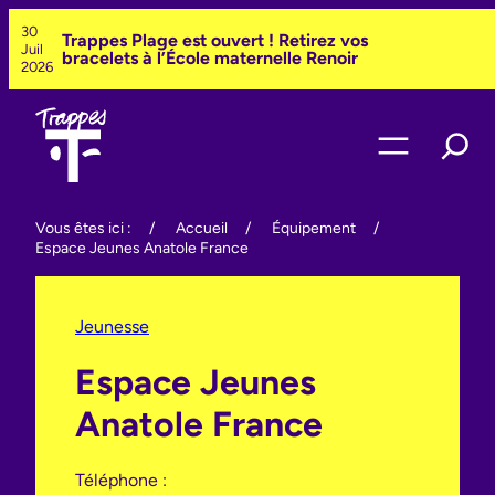
Aller
30
Trappes Plage est ouvert ! Retirez vos
au
Juil
bracelets à l’École maternelle Renoir
contenu
2026
Vous êtes ici :
/
Accueil
/
Équipement
/
Espace Jeunes Anatole France
Jeunesse
Espace Jeunes
Anatole France
Téléphone :