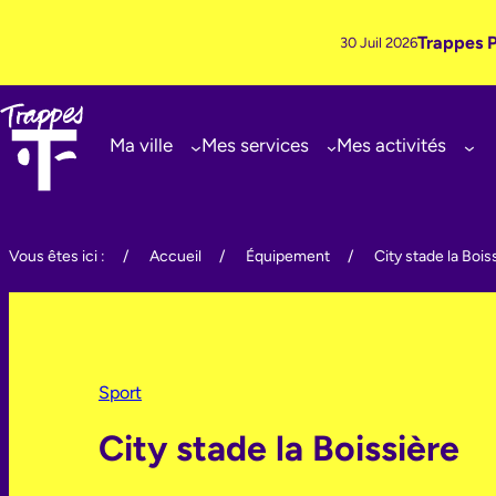
Trappes P
30 Juil 2026
Ma ville
Mes services
Mes activités
Aller
au
Vous êtes ici :
/
Accueil
/
Équipement
/
City stade la Bois
contenu
Sport
City stade la Boissière